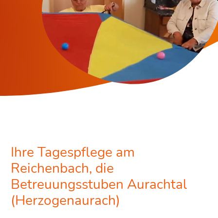
Ihre Tagespflege am
Reichenbach, die
Betreuungsstuben Aurachtal
(Herzogenaurach)