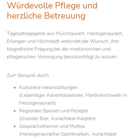
Würdevolle Pflege und
unseren liebevoll angelegten Außenbereich, zu denen
auch eine barrierefreie Terrasse gehört, die von duftenden
herzliche Betreuung
Kletterpflanzen umgeben ist, sowie ein
Therapiegarten
,
der zum aktiven Mitwirken einlädt.
Tagespflegegäste aus Münchaurach, Herzogenaurach,
Die Therapie- und Ruheräume dienen neben dem
Erlangen und Höchstadt verbindet der Wunsch, ihre
zusätzlichen Platz für
individuelle Einzelbetreuung
auch
biografische Prägung bei der medizinischen und
als Rückzugsort für unsere Tagespflegegäste, wenn
pflegerischen Versorgung berücksichtigt zu wissen.
vorübergehend Privatsphäre gewünscht ist. Im
„Wohnzimmer“ werden, passend zum Namen, in
Zum Beispiel durch
regelmäßigen Abständen Filmklassiker und
Dokumentationen gezeigt.
Kulturelle Veranstaltungen
(Lebendiger Adventskalender, Martinikirchweih in
Unsere großzügig gestaltete Wohnküche, die technisch
Herzogenaurach)
auf dem neuesten Stand ist, lädt zur gemeinsamen
Regionale Speisen und Rezepte
Mahlzeitenvorbereitung mit unseren Seniorinnen und
(Grundel Bier, Aurachtaler Karpfen)
Senioren ein. Mit mehreren Herdplatten, einer großen
Gesprächsthemen und Mottos
Insel und einer gemütlichen Eckbank bietet sie den
(Herzogenauracher Sportmarken, Aurachtaler
idealen Rahmen für das Zubereiten und Genießen von