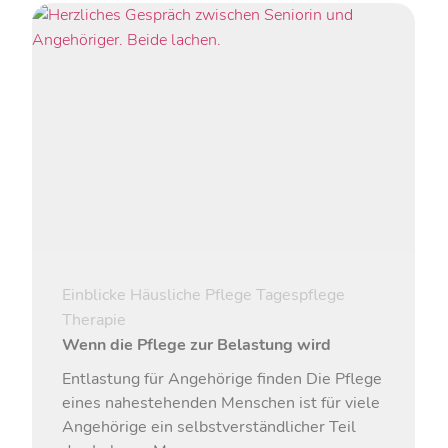
Pflegehelfer:innen, sondern auch aus
Logopäd:innen
und
Ergotherapeut:innen
, die die fachliche Anleitung unserer
Pflegehelfer:innen bzw. Betreuungsassistent:innen in
therapeutischer Hinsicht ergänzen und selbst am
Pflegeprozess tätig werden.
Einblicke
Häusliche Pflege
Tagespflege
Therapie
Wenn die Pflege zur Belastung wird
Entlastung für Angehörige finden Die Pflege
eines nahestehenden Menschen ist für viele
Angehörige ein selbstverständlicher Teil