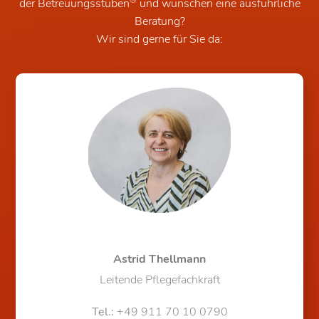
®
der Betreuungsstuben
und wünschen eine ausführliche
Beratung?
Wir sind gerne für Sie da:
Astrid Thellmann
Leitende Pflegefachkraft
Tel.:
+49 911 70 10 0790