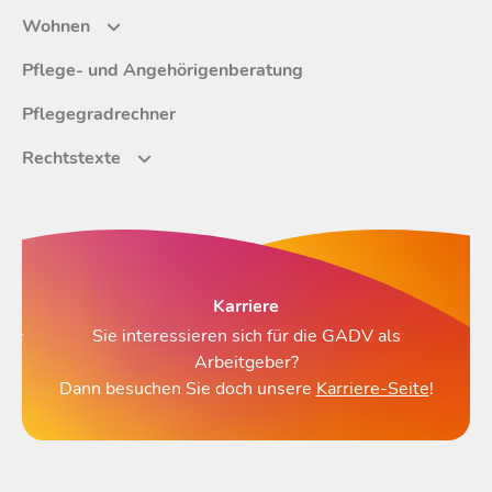
Therapie
Wohnen
Einrichtungskonzept
Tagesstruktur
Partner werden
Betreute Wohngemeinschaft
Pflege- und Angehörigenberatung
Ergotherapie
Leistungen
Leistungen
Projekte
Pflegegradrechner
Barrierefreies Wohnen
Logopädie
Kostenübernahme
Kostenerstattung
Einblicke
Rechtstexte
Fachbereiche
Kontakt
Vertrauensstelle
Wissenswertes
Datenschutz
Impressum
Karriere
Sie interessieren sich für die GADV als
Arbeitgeber?
Dann besuchen Sie doch unsere
Karriere-Seite
!