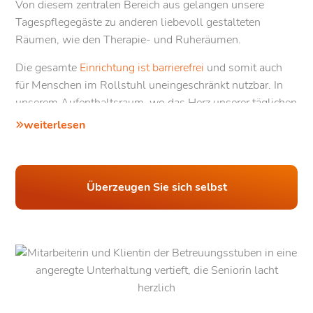
Von diesem zentralen Bereich aus gelangen unsere
Tagespflegegäste zu anderen liebevoll gestalteten
Räumen, wie den Therapie- und Ruheräumen.
Die gesamte
Einrichtung ist barrierefrei
und somit auch
für Menschen im Rollstuhl uneingeschränkt nutzbar. In
unserem Aufenthaltsraum, wo das Herz unserer täglichen
Betreuung schlägt, erleben unsere Tagespflegegäste ein
weiterlesen
Raumklima, das Tradition und Moderne vereint.
Hochwertige Böden und ausgewählte Antiquitäten
verleihen dem Raum eine warme, einladende
Überzeugen Sie sich selbst
Atmosphäre, die zum Verweilen einlädt. Doch unsere
Einrichtung ist weitaus mehr als ein nur ein Ort der
Entspannung: Sie bietet ausreichend Platz für eine
Vielzahl von lebhaften Aktivitäten
, von
Bewegungsübungen
bis hin zu
Gedächtnistraining
und
kreativen Projekten.
Durch die bodentiefen Fenster wird der Blick frei auf