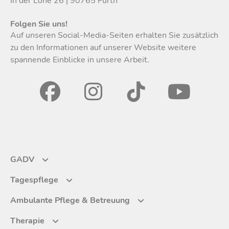
In der Lohe 26 | 90765 Fürth
Folgen Sie uns!
Auf unseren Social-Media-Seiten erhalten Sie zusätzlich
zu den Informationen auf unserer Website weitere
spannende Einblicke in unsere Arbeit.
GADV
GADV
Tagespflege
Tagespflege
Ambulante Pflege & Betreuung
Über uns
Ambulante Pflege & Betreuung
Therapie
Einrichtungskonzept
Karriere