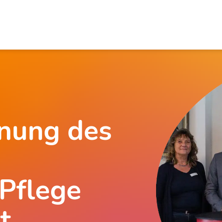
fnung des
 Pflege
t