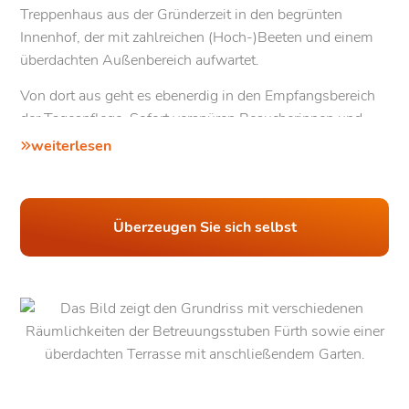
Treppenhaus aus der Gründerzeit in den begrünten
Innenhof, der mit zahlreichen (Hoch-)Beeten und einem
überdachten Außenbereich aufwartet.
Von dort aus geht es ebenerdig in den Empfangsbereich
der Tagespflege. Sofort verspüren Besucherinnen und
Besucher das besondere
Ambiente des
weiterlesen
Einrichtungskonzeptes
: Edle Antiquitäten, Ölgemälde
und Polstermöbel erinnern an die 60er Jahre. Die
rustikale Optik lädt ein, gemütliche Momente in heiterer
Überzeugen Sie sich selbst
Gesellschaft zu verbringen, und orientiert sich an der
Biografie unserer Tagespflegegäste.
Der Mittelpunkt unserer Einrichtung ist der geräumige
Aufenthaltsbereich mit Wohnküche, in der ein Großteil
der
Beschäftigungsangebote und Aktivitäten
stattfinden.
In der Wohnküche, die durch Sichtglaselemente
abgetrennt ist, können sich Tagespflege kulinarisch
ausleben, ohne von den lebhaften Aktivitäten im