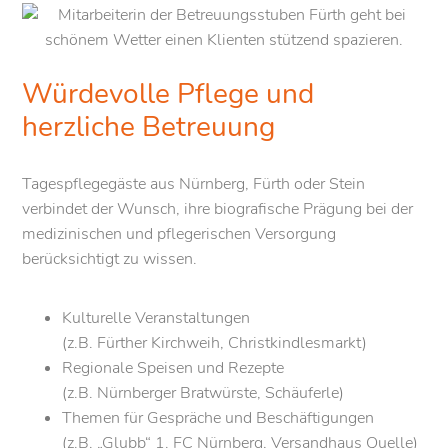
Aufenthaltsraum (Tanzen, Musizieren, Bingo) gestört zu
werden. Ein Vorteil des offenen Grundrisses: Beim
Vorbeigehen kann sich der Rest der Gruppe von den
Würdevolle Pflege und
Koch- bzw. Backkünsten überzeugen und sich auf die
herzliche Betreuung
anstehenden Gerichte freuen. Der Aufenthaltsraum sowie
die dahinter befindlichen
Ruhe- und Therapiezimmer
profitieren, dank einer großen Fensterfront, von
Tagespflegegäste aus Nürnberg, Fürth oder Stein
natürlichem Tageslicht. Bewusste Farbakzente, wie etwa
verbindet der Wunsch, ihre biografische Prägung bei der
warme Tischdecken, frische Schnittblumen oder
medizinischen und pflegerischen Versorgung
saisonale Dekoration, erzeugen in Verbindung mit dem
berücksichtigt zu wissen.
herzlichen Umgang zwischen Personal und
Tagespflegegäste eine heitere, gelöste Stimmung. Die
Kulturelle Veranstaltungen
®
Betreuungsstuben
sind ein Ort des Wohlfühlens.
(z.B. Fürther Kirchweih, Christkindlesmarkt)
Regionale Speisen und Rezepte
(z.B. Nürnberger Bratwürste, Schäuferle)
Themen für Gespräche und Beschäftigungen
(z.B. „Glubb“ 1. FC Nürnberg, Versandhaus Quelle)